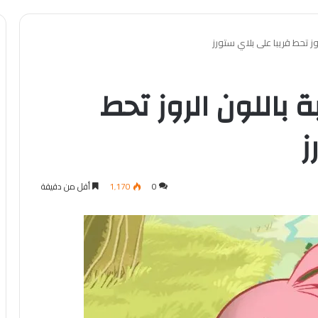
روز تحط قريبا على بلاي ستورز
ة باللون الروز تحط
ز
0
1٬170
أقل من دقيقة