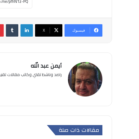
لينكدإن
فيسبوك
‫X
أيمن عبد الله
راصد وناشط تقني وكاتب مقالات تقن
مقالات ذات صلة