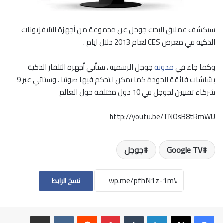
سيكشف عملاق البحث جوجل عن مجموعة من أجهزة التليفزيونات
الذكية في معرض CES لعام 2013 خلال ايام .
وكما جاء في
مدونة
جوجل الرسمية ، ستأتي أجهزة التلفاز الذكية
بشاشات فائقة الجودة كما يمكن التحكم فيها صوتيا ، وستاتي عبر 9
شركاء تقنيين لجوجل في 10 دول مختلفة حول العالم
http://youtu.be/TNOsB8tRmWU
Google TV
جوجل
نسخ الرابط
لينكدإن
بينتيريست
مشاركة عبر البريد