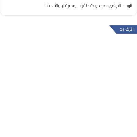
تنبيه:
عالم امير » مجموعة خلفيات رسمية لهواتف htc
اترك رد