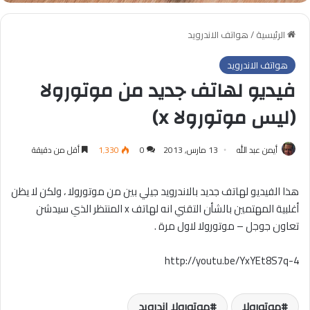
الرئيسية
/
هواتف الاندرويد
هواتف الاندرويد
فيديو لهاتف جديد من موتورولا
(ليس موتورولا x)
أيمن عبد الله
13 مارس, 2013
0
1٬330
أقل من دقيقة
هذا الفيديو لهاتف جديد بالاندرويد جيلي بين من موتورولا ، ولكن لا يظن
أغلبية المهتمين بالشأن التقني انه لهاتف x المنتظر الذي سيدشن
تعاون جوجل – موتورولا لاول مرة .
http://youtu.be/YxYEt8S7q-4
موتورولا
موتورولا اندرويد