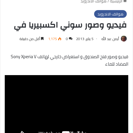
الرئيسية
/
هواتف الاندرويد
هواتف الاندرويد
فيديو وصور سوني اكسبيريا في
أيمن عبد الله
5 يناير, 2013
0
1٬175
أقل من دقيقة
فيديو وصور فتح الصندوق و استعراض خارجي لهاتف Sony Xperia V
المضاد للماء