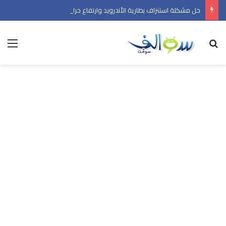
حل مشكلة استنزاف بطارية الأندرويد وارتفاع حرارة الهاتف في 2026
بحث عن
الق