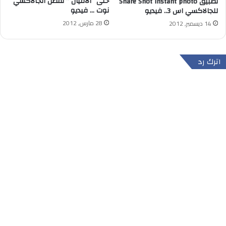
حتى “الأفيال ” تفضل الجالاكسي
تطبيق Share Shot instant photo
نوت … فيديو
للجالاكسي اس 3.. فيديو
28 مارس, 2012
14 ديسمبر, 2012
اترك رد