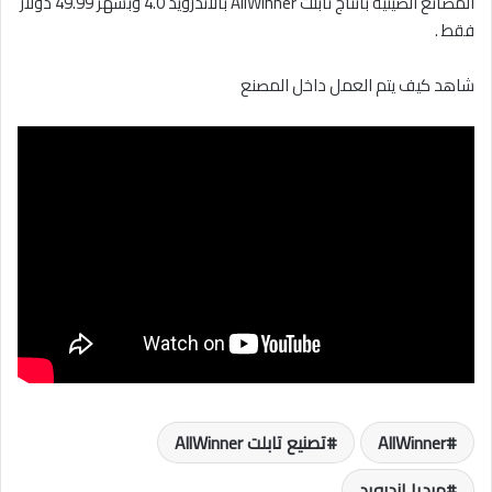
المصانع الصينية بانتاج تابلت AllWinner بالاندرويد 4.0 وبسهر 49.99 دولار
فقط .
شاهد كيف يتم العمل داخل المصنع
AllWinner
تصنيع تابلت AllWinner
ميديا اندرويد