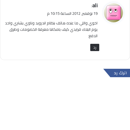
ي
ali
:
ق
19 نوفمبر, 2012 الساعة 10:15 م
و
اخوي واللي ما عنده هاتف بنظام اندرويد وناوي يشتري واحد
ل
يوم البلاك فرايدي كيف بامكاننا معرفة الخصومات وطرق
الدفع
رد
اترك رد