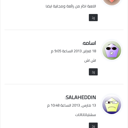
و
اللعبة اكثر من رائعة ومجانية ايضا
ل
رد
ي
اسامه
:
ق
18 فبراير, 2013 الساعة 9:05 م
و
اش اش
ل
رد
ي
SALAHEDDIN
:
ق
13 مارس, 2013 الساعة 10:48 م
و
سشلياتاتااتات
ل
رد