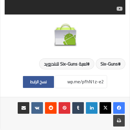
Six-Guns
لعبة Six-Guns للاندرويد
نسخ الرابط
لينكدإن
بينتيريست
مشاركة عبر البريد
طباعة