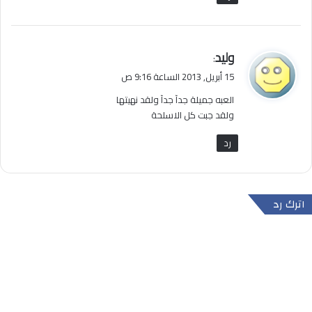
ي
وليد
:
ق
15 أبريل, 2013 الساعة 9:16 ص
و
العبه جميلة جدآ جدآ ولقد نهيتها
ل
ولقد جبت كل الاسلحة
رد
اترك رد