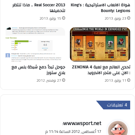
هواة الالعاب الاستراتيجية : King’s
Real Soccer 2013 .. ماذا تنتظر
Bounty: Legions
لتحميلها
23 يونيو, 2013
15 يوليو, 2013
تحدى العالم مع لعبة ZENONIA 4
جوجل تبدأ دمج شبكة بلس مع
: الان على متجر الاندرويد
بلاي ستورز
11 يوليو, 2013
27 نوفمبر, 2012
‫4 تعليقات
ي
www.wsport.net
:
ق
17 أغسطس, 2012 الساعة 11:14 م