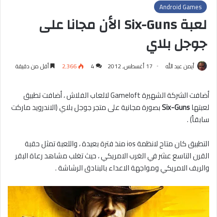
Android Games
لعبة Six-Guns الأن مجانا على
جوجل بلاي
أيمن عبد الله
17 أغسطس, 2012
4
2٬366
أقل من دقيقة
أضافت الشركة الشهيرة Gameloft لالعاب الفلاش ، أضافت تطبيق
لعبتها
Six-Guns
بصورة مجانية على متجر جوجل بلاي (الاندرويد ماركت
سابقاً) .
التطبيق كان متاح لانظمة ios منذ فترة بعيدة ، واللعبة تمثل حقبة
القرن التاسع عشر في الغرب الامريكي ، حيث تغلب مشاهد رعاة البقر
والريف الامريكي ومواجهة الاعداء بالبنادق الرشاشة .