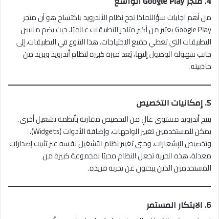
4.
متجر Google Play الواسع
من أهم اجابات سؤاللماذا نجح نظام الأندرويد باكتساح هو أن متجر
Google Play يعتبر من أكبر متاجر التطبيقات عالميًا، حيث يضم ملايين
التطبيقات التي تغطي جميع الاحتياجات. هذا التنوع في التطبيقات، إلى
جانب سهولة الوصول إليها، يُعد ميزة كبيرة لنظام أندرويد ويزيد من
جاذبيته.
5.
إمكانيات التخصيص
يتيح أندرويد مستوى عالٍ من التخصيص مقارنة بأنظمة تشغيل أخرى.
يمكن للمستخدمين تغيير الواجهات، وإضافة الأدوات (Widgets)،
وتخصيص الإشعارات، وحتى تغيير نظام التشغيل نفسه عبر تثبيت إصدارات
معدلة. هذه الحرية تجعل النظام محببًا لمجموعة كبيرة من
المستخدمين الذين يبحثون عن تجربة فريدة.
6.
الابتكار المستمر