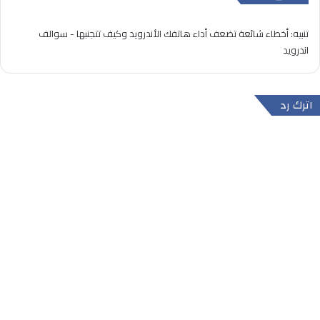
تنبيه:
أخطاء شائعة تضعف أداء هاتفك الأندرويد وكيف تتجنبها - سوالف
اندرويد
اترك رد