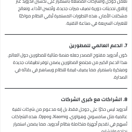
تعمل جوجل والشركات المصنعة باستمرار على تحسين أندرويد عبر
إطلاق تحديثات دورية تضيف ميزات جديدة، وتُحسن الأداء، وتعالج
مشكلات الأمان. هذه التطورات المستمرة تُبقي النظام مواكبًا
للتغيرات السريعة في صناعة التقنية.
7.
الدعم العالمي للمطورين
كون أندرويد مفتوح المصدر جعله منصة مثالية للمطورين حول العالم.
هذا الدعم الكبير من مجتمع المطورين يضمن توفر تطبيقات جديدة
ومبتكرة باستمرار، مما يضيف قيمة للنظام ويساهم في بقائه في
الصدارة.
8.
الشراكات مع كبرى الشركات
أندرويد ليس حكرًا على جوجل فقط، بل إنه مدعوم من شركات تقنية
عالمية مثل سامسونج، وهواوي، وXiaomi، وOppo. هذه الشراكات
تُسهم في تقديم أجهزة متكاملة بنظام أندرويد، مما يضمن استمرار
نجاحه وانتشاره.