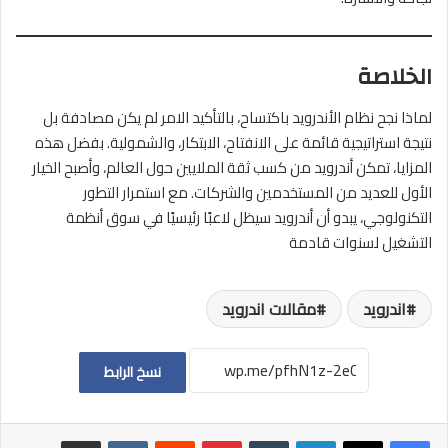
الخلاصة
لماذا نجح نظام الأندرويد باكتساح، بالتأكيد الامر لم يكن مصادفة بل
نتيجة استراتيجية قائمة على الانفتاح، الابتكار، والشمولية. بفضل هذه
المزايا، تمكن أندرويد من كسب ثقة الملايين حول العالم، وأصبح الخيار
الأول للعديد من المستخدمين والشركات. مع استمرار التطور
التكنولوجي، يبدو أن أندرويد سيظل لاعبًا رئيسيًا في سوق أنظمة
التشغيل لسنوات قادمة
اندرويد
مقالات اندرويد
نسخ الرابط
لينكدإن
بينتيريست
مشاركة عبر البريد