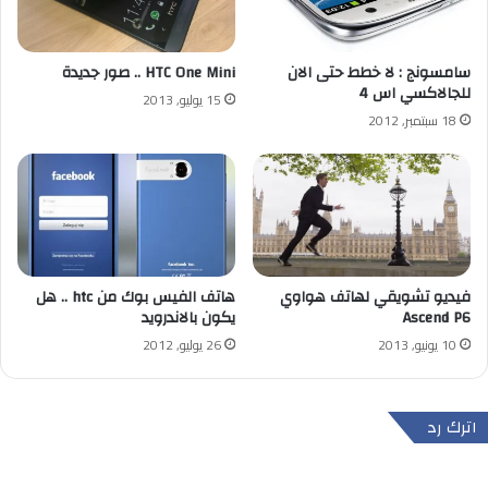
HTC One Mini .. صور جديدة
سامسونج : لا خطط حتى الان
للجالاكسي اس 4
15 يوليو, 2013
18 سبتمبر, 2012
فيديو تشويقي لهاتف هواوي
هاتف الفيس بوك من htc .. هل
Ascend P6
يكون بالاندرويد
10 يونيو, 2013
26 يوليو, 2012
اترك رد