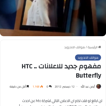
الرئيسية
/
هواتف الاندرويد
هواتف الاندرويد
مفهوم جديد للاعلانات .. HTC
Butterfly
أيمن عبد الله
12 ديسمبر, 2012
0
1٬168
أقل من دقيقة
لن ابالغ لو قلت لكم ان الاعلان التالي لشركة htc عن احدث