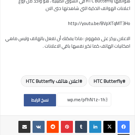
هواتفها HTC Butterfly في السوق الصينية ، هو واحد من أروع
اعلانات الهواتف الذكية التي شاهدتها حتى الان
http://youtu.be/BVpXTqMT3Ho
الاعلان يركز على مفهوم : ماذا يمكنك أن تفعل بالهاتف وليس ماهي
امكانيات الهاتف كما تكرر نفسها باقي الاعلانات .
HTC Butterfly
اعلان هاتف HTC Butterfly
نسخ الرابط
لينكدإن
بينتيريست
مشاركة عبر البريد
طباعة