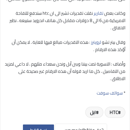
وكانت بعض
تقارير
نقلت تقديرات تشير الى ان htc ستدفع للتفاحة
الامريكية من 6 الى 8 دولارات مقابل كل هاتف اندرويد ستبيعه ، نظير
الاتفاق .
وقال بيتر تشو
لرويترز
: هذه التقديرات مبالغ فيها للغاية ، لا يمكن أن
أؤكد هذه الارقام .
وأضاف : التسوية تمت بيننا وبين أبل ونحن سعداء مثلهم ، لا داعي لمزيد
من التفاصيل ، كل ما اريد قوله أن هذه الارقام غير صحيحة على
الاطلاق .
*
سوالف سوفت
HTC
ابل