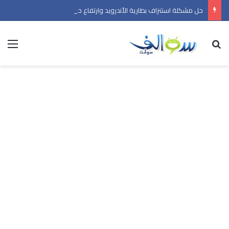
حل مشكلة استنزاف بطارية الأندرويد وارتفاع حرارة الهاتف في 2026
بحث عن
الق