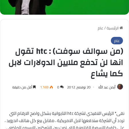
الرئيسية
/
عام
عام
(من سوالف سوفت) : htc تقول
انها لن تدفع ملايين الدولارات لابل
كما يشاع
أيمن عبد الله
20 نوفمبر, 2012
0
1٬169
أقل من دقيقة
نفى* الرئيس التنفيذي لشركة htc التايوانية بشكل واضح الارقام التي
تردد أن الشركة ستدفعها لابل الامريكية ، مقابل بيع كل هاتف اندرويد ،
على خلفية التسوية القانونية التي تمت بين الشركتين الاسبوع الماضي .