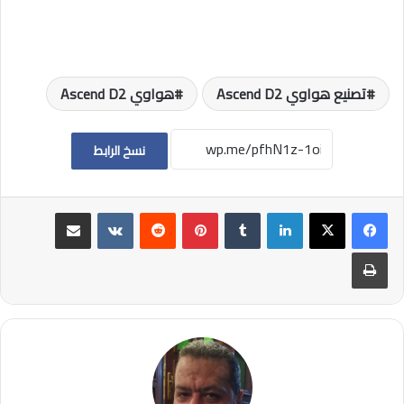
تصنيع هواوي Ascend D2
هواوي Ascend D2
نسخ الرابط
لينكدإن
بينتيريست
مشاركة عبر البريد
طباعة