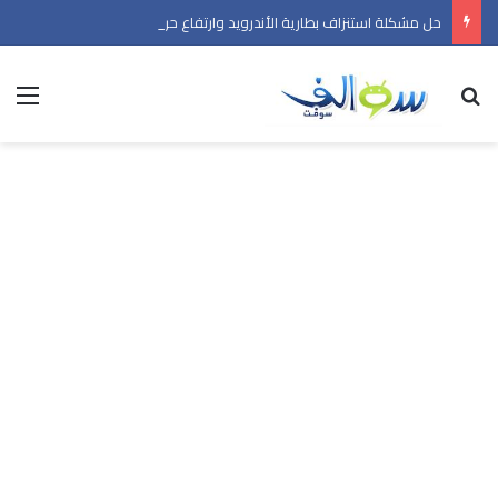
حل مشكلة استنزاف بطارية الأندرويد وارتفاع حرارة الهاتف في 2026
بحث عن
الق