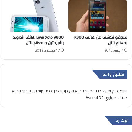
لينوفو تكشف عن هاتف K900
Lava Xolo A800 هاتف اندرويد
بمعالج انتل
بشريحتين و معالج انتل
1 يونيو, 2013
17 ديسمبر, 2012
تعليق واحد
تنبيه:
عالم امير » 116 عملية تصنيع في درجات حرارة ملتهبة في فيديو تصنيع
هاتف هواوي Ascend D2
اترك رد