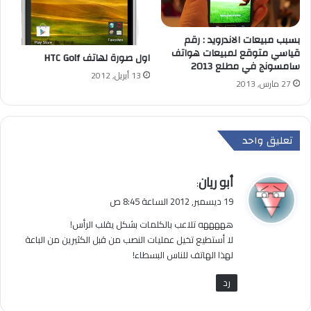
بسبب مبيعات الاندرويد : رقم
قياسي متوقع لمبيعات هواتف
اول صورة لهاتف HTC Golf
سامسونج في مطلع 2013
13 أبريل, 2012
27 مارس, 2013
تعليق واحد
ي
أبو ريان
:
ق
19 ديسمبر, 2012 الساعة 8:45 ص
و
هههههه تلاعب بالكلمات بشكل يقلب الرأس!
ل
لا أستطيع تخيل عمليات النصب من قبل الكثيرين من الباعة
لهذا الهاتف للناس البسطاء!
رد