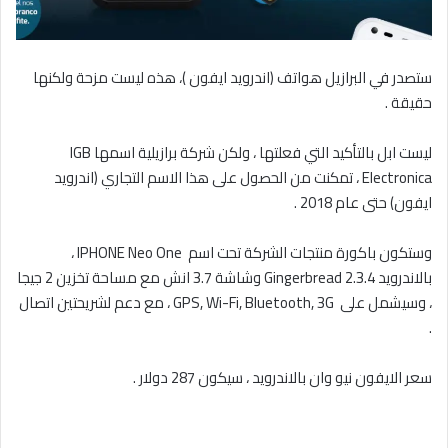
ستصدر في البرازيل هواتف (اندرويد ايفون )، هذه ليست مزحة ولكنها
حقيقة .
ليست ابل بالتأكيد التي فعلتها ، ولكن شركة برازيلية اسمها IGB
Electronica ، تمكنت من الحصول على هذا الاسم التجاري (اندرويد
ايفون) حتى عام 2018 .
وستكون باكورة منتجات الشركة تحت اسم IPHONE Neo One ،
بالاندرويد 2.3.4 Gingerbread وشاشة 3.7 انش مع مساحة تخزين 2 جيجا
، وسيشمل على GPS, Wi-Fi, Bluetooth, 3G ، مع دعم لشريحتين اتصال
.
سعر الايفون نيو وان بالاندرويد ، سيكون 287 دولار .