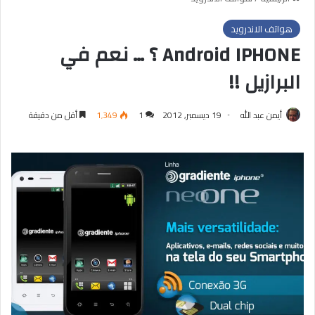
هواتف الاندرويد
Android IPHONE ؟ … نعم في
البرازيل !!
أيمن عبد الله
19 ديسمبر, 2012
1
1٬349
أقل من دقيقة