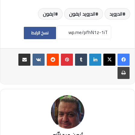
اندرويد
اندرويد ايفون
ايفون
نسخ الرابط
لينكدإن
بينتيريست
مشاركة عبر البريد
طباعة