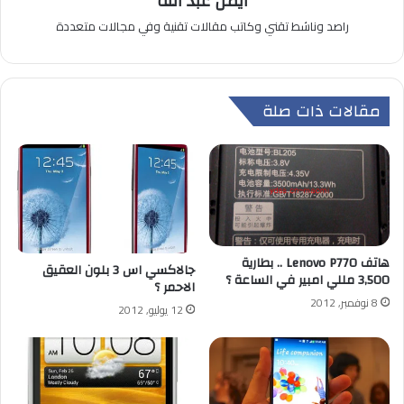
أيمن عبد الله
راصد وناشط تقني وكاتب مقالات تقنية وفي مجالات متعددة
مقالات ذات صلة
هاتف Lenovo P770 .. بطارية
جالاكسي اس 3 بلون العقيق
3,500 مللي امبير في الساعة ؟
الاحمر ؟
8 نوفمبر, 2012
12 يوليو, 2012