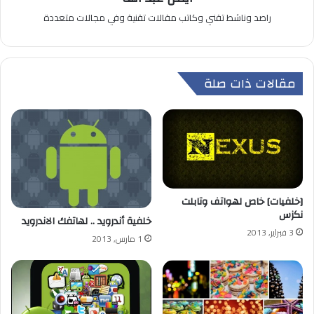
راصد وناشط تقني وكاتب مقالات تقنية وفي مجالات متعددة
مقالات ذات صلة
[خلفيات] خاص لهواتف وتابلت
نكزس
خلفية أندرويد .. لهاتفك الاندرويد
3 فبراير, 2013
1 مارس, 2013