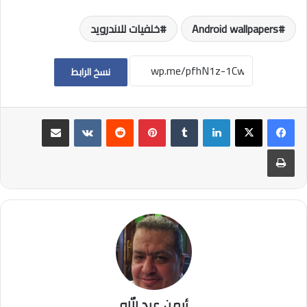
Android wallpapers
خلفيات للاندرويد
نسخ الرابط
لينكدإن
بينتيريست
مشاركة عبر البريد
طباعة
أيمن عبد الله