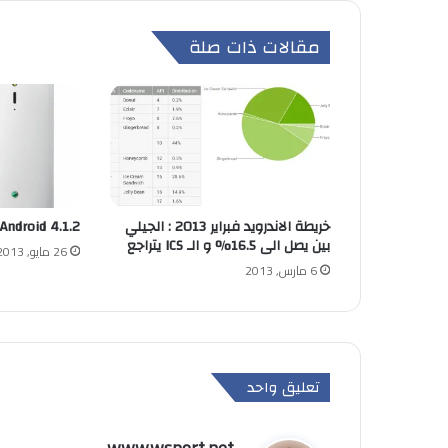
مقالات ذات صلة
خريطة الاندرويد فبراير 2013 : الجيلي
Android 4.1.2 الى Sony Xperia S
بين يصل الى 16.5% و الـ ICS يتراجع
26 مايو, 2013
6 مارس, 2013
تعليق واحد
ي
www.wsport.net