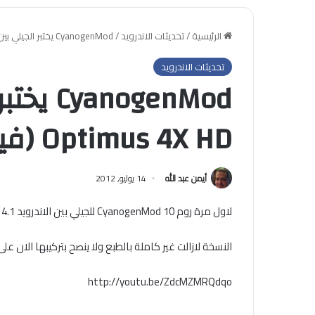
الرئيسية
/
تحديثات الاندرويد
/
CyanogenMod يختبر الجيلي بين على LG Optimus 4X HD (فيديو)
تحديثات الاندرويد
Optimus 4X HD (فيديو)
أيمن عبد الله
14 يوليو, 2012
لاول مرة روم CyanogenMod 10 للجيلي بين الاندرويد 4.1 على هاتف LG Optimus 4X HD
النسخة لازالت غير كاملة بالطبع ولا ينصح بتركيبها الان على
http://youtu.be/ZdcMZMRQdqo