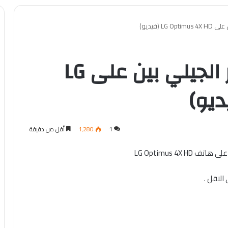
CyanogenMod يختبر الجيلي بين على LG
1
1٬280
أقل من دقيقة
 الاقل .