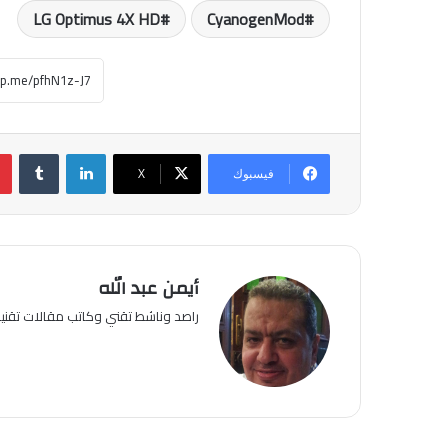
LG Optimus 4X HD
CyanogenMod
لينكدإن
فيسبوك
‫X
أيمن عبد الله
راصد وناشط تقني وكاتب مقالات تقن