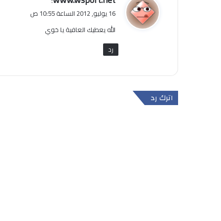
:
ق
16 يوليو, 2012 الساعة 10:55 ص
و
الله يعطيك العافية يا خوي
ل
رد
اترك رد