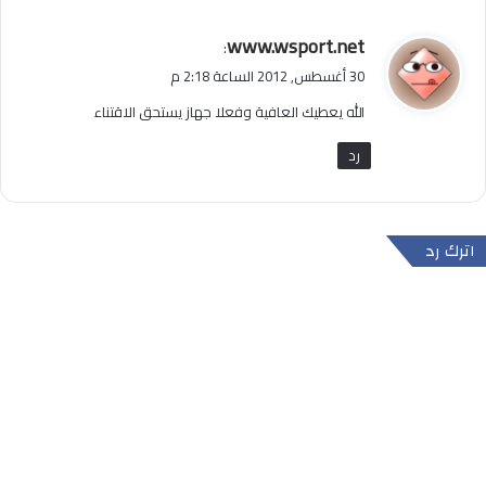
ي
www.wsport.net
:
ق
30 أغسطس, 2012 الساعة 2:18 م
و
الله يعطيك العافية وفعلا جهاز يستحق الاقتناء
ل
رد
اترك رد