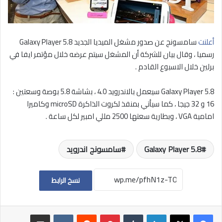
أعلنت
سامسونج عن صدور مشغل الميديا الجديد Galaxy Player 5.8
رسميا ، وقال بيان للشركة أن المشغل سيتم عرضه خلال مؤتمر ايفا في
برلين خلال الاسبوع القادم .
Galaxy Player 5.8 سيعمل بالاندرويد 4.0 ، بشاشة 5.8 بوصة وسعتين :
16 و 32 جيجا ، كما سيأتي بمنفذ لكروت الذاكرة microSD وكاميرا
امامية VGA ، وبطارية سعتها 2500 مللي امبير لكل ساعة .
Galaxy Player 5.8
سامسونج اندرويد
نسخ الرابط
لينكدإن
بينتيريست
مشاركة عبر البريد