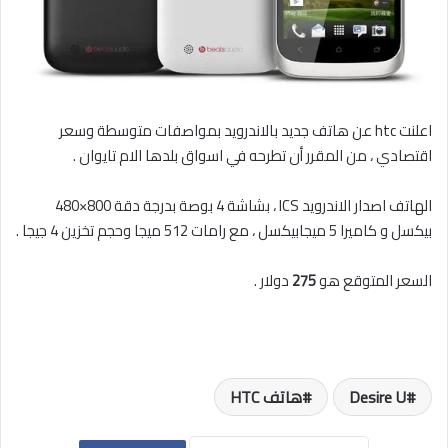
اعلنت htc عن هاتف جديد بالاندرويد بمواصفات متوسطة وسعر
اقتصادي ، من المقرر أن تطرحه في اسواق بلدها الام تايوان .
الهاتف اصدار الاندرويد ICS ، بشاشة 4 بوصة بدرجة دقة 800×480
بيكسل و كاميرا 5 ميجابيكسل ، مع رامات 512 ميجا وحجم تخزين 4 جيجا .
السعر المتوقع هو
275
دولار .
Desire U
هاتف HTC