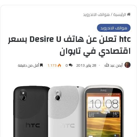
الرئيسية
/
هواتف الاندرويد
هواتف الاندرويد
htc تعلن عن هاتف Desire U بسعر
اقتصادي في تايوان
أيمن عبد الله
28 يناير, 2013
0
1٬173
أقل من دقيقة