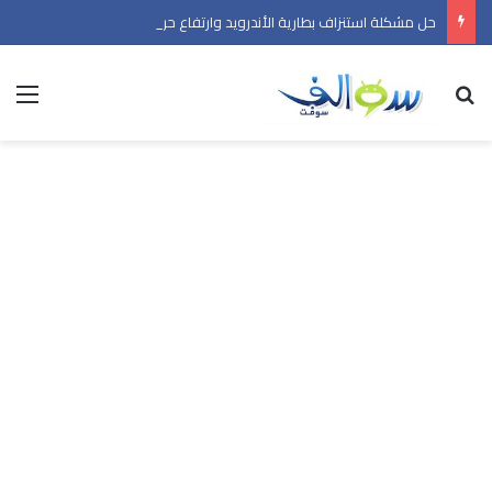
حل مشكلة استنزاف بطارية الأندرويد وارتفاع حرارة الهاتف في 2026
بحث عن
الق