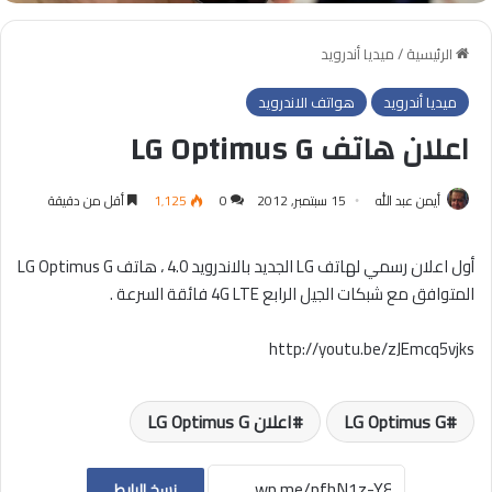
الرئيسية
/
ميديا أندرويد
ميديا أندرويد
هواتف الاندرويد
اعلان هاتف LG Optimus G
أيمن عبد الله
15 سبتمبر, 2012
0
1٬125
أقل من دقيقة
أول اعلان رسمي لهاتف LG الجديد بالاندرويد 4.0 ، هاتف LG Optimus G
المتوافق مع شبكات الجيل الرابع 4G LTE فائقة السرعة .
http://youtu.be/zJEmcq5vjks
LG Optimus G
اعلان LG Optimus G
نسخ الرابط