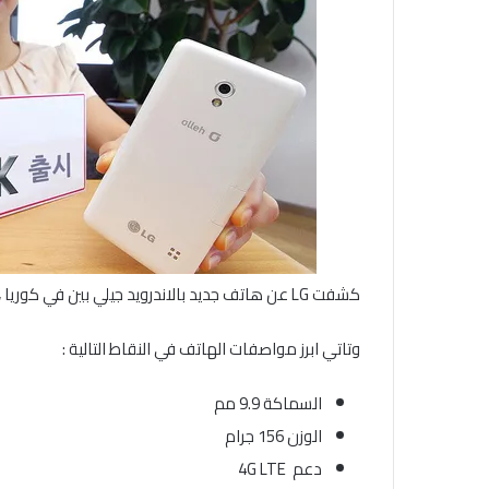
كشفت LG عن هاتف جديد بالاندرويد جيلي بين في كوريا ، وهو هاتف Optimus GK
وتاتي ابرز مواصفات الهاتف في النقاط التالية :
السماكة 9.9 مم
الوزن 156 جرام
دعم 4G LTE