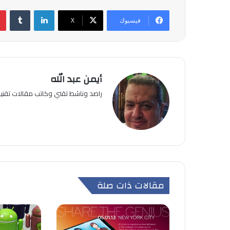
لينكدإن
فيسبوك
‫X
أيمن عبد الله
راصد وناشط تقني وكاتب مقالات تقن
مقالات ذات صلة