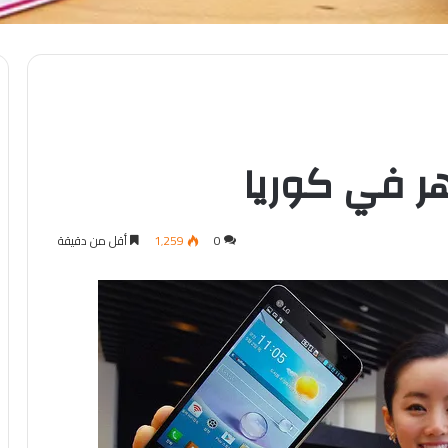
0
1٬259
أقل من دقيقة