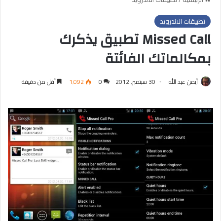
تطبيقات الاندرويد
Missed Call تطبيق يذكرك
بمكالماتك الفائتة
أيمن عبد الله
30 سبتمبر, 2012
0
1٬092
أقل من دقيقة