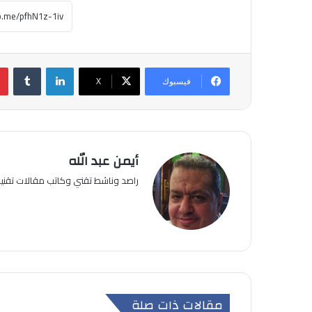
لينكدإن
فيسبوك
‫X
أيمن عبد الله
راصد وناشط تقني وكاتب مقالات تقن
مقالات ذات صلة