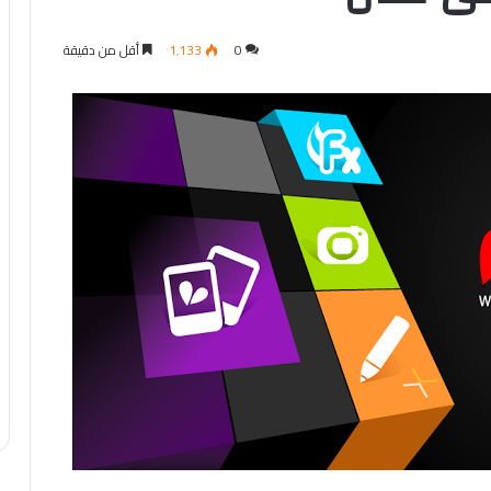
0
1٬133
أقل من دقيقة