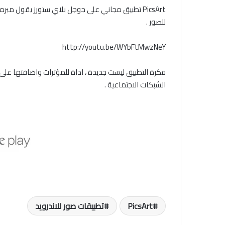
PicsArt تطبيق مجاني على جوجل بلاي ستورز يقول 
للصور .
http://youtu.be/WYbFtMwzNeY
فكرة التطبيق ليست جديدة ، اداة للمؤثرات واضافتها على ا
الشبكات الاجتماعية .
PicsArt
تطبيقات صور للاندرويد