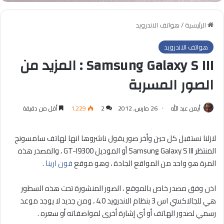
الرئيسية
/
هواتف الاندرويد
هواتف الاندرويد
Samsung Galaxy S III : المزيد من
الصور المسربة
أيمن عبد الله
26 مارس, 2012
2
1٬229
أقل من دقيقة
لازلنا نستقبل كل حين وأخر صور يقول ناشروها انها لهاتف سامسونج
المنتظر Samsung Galaxy S III أو الموديل GT-I9300 ، والمصدر هذه
المرة هو واحد من المواقع الجادة ، وهو موقع
فون ارينا
.
اذن وفق مصدر خاص بالموقع ، الصور المنشورة تحت هذه السطور
هي للجالاكسي اس 3 بنظام الاندرويد 4.0 ، ومن جديد لا يوجد موعد
رسمي لصدور الهاتف أو أي إشارة أخرى لمواصفاته أو سعره .