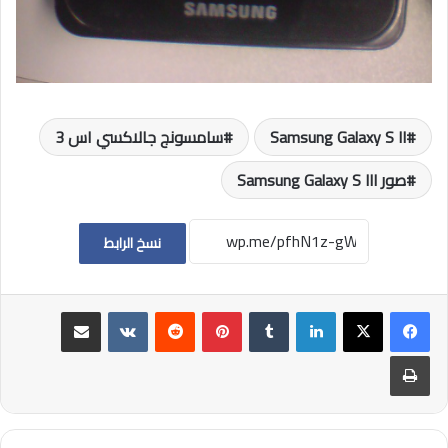
Samsung Galaxy S II
سامسونج جالاكسي اس 3
صور Samsung Galaxy S III
نسخ الرابط
لينكدإن
بينتيريست
مشاركة عبر البريد
طباعة