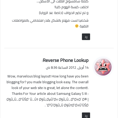
كلمة سامسونج انتقلت الى الأسفل…
اختفت كبسة الهوم كليا!
و تم تكبير الحواف (خاصة عند الزوايا)
شخصيا لست مهتم بالشكل بقدر اهتمامي بالمواصفات
التقنية
رد
ي
Reverse Phone Lookup
:
ق
14 أبريل, 2012 الساعة 8:36 ص
و
Wow, marvelous blog layout! How long have you been
ل
blogging for? you made blogging look easy. The overall
look of your web site is great, let alone the content!.
Thanks For Your article about Samsung Galaxy S III :
Ø§Ù„Ù…Ø²ÙŠØ¯ Ù…Ù† Ø§Ù„ØµÙˆØ± Ø§Ù„Ù…Ø³Ø±Ø¨Ø© |
Ø³ÙˆØ§Ù„Ù Ø§Ù†Ø¯Ø±ÙˆÙŠØ¯ .
رد