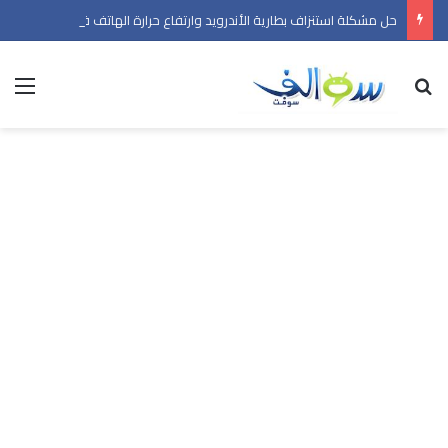
حل مشكلة استنزاف بطارية الأندرويد وارتفاع حرارة الهاتف في 2026
بحث عن
الق