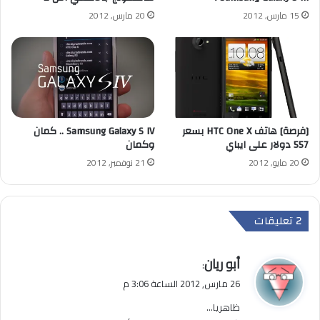
15 مارس, 2012
20 مارس, 2012
[فرصة] هاتف HTC One X بسعر
Samsung Galaxy S IV .. كمان
557 دولار على ايباي
وكمان
20 مايو, 2012
21 نوفمبر, 2012
‫2 تعليقات
ي
أبو ريان
:
ق
26 مارس, 2012 الساعة 3:06 م
و
ظاهريا…
ل