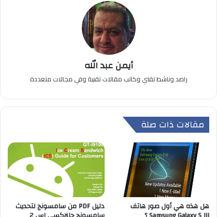
أيمن عبد الله
راصد وناشط تقني وكاتب مقالات تقنية وفي مجالات متعددة
مقالات ذات صلة
هل هذه هي أول صور هاتف
دليل PDF من سامسونج لتحديث
Samsung Galaxy S III ؟
سامسونج جالاكسي اس 2