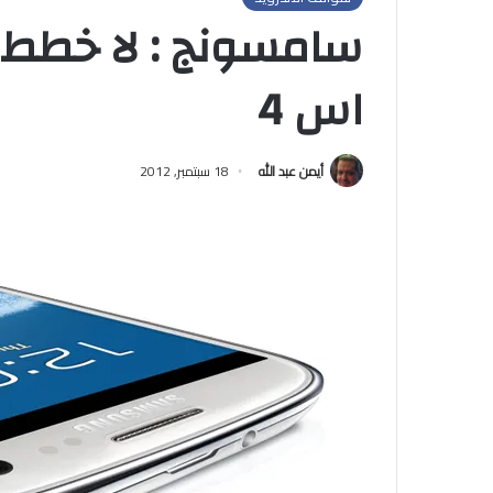
سامسونج : لا خطط 
اس 4
أيمن عبد الله
18 سبتمبر, 2012