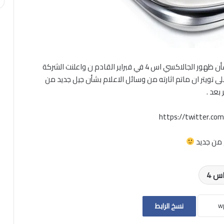
وضعت سامسونج حدود للشائعات التي انطلقت أمس بشأن ظهور الجالاكسي اس 4 في فبراير القادم ن واعلنت الشركة
ى تويتر ان ماتم اثارته من وسائل الاعلام بشأن جيل جديد من
بعد .
https://twitter.c
س 4
نسخ الرابط