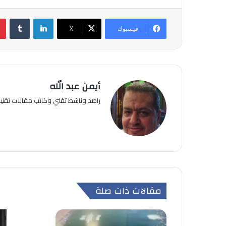
لينكدإن
فيسبوك
‫X
أيمن عبد الله
راصد وناشط تقني وكاتب مقالات تقن
مقالات ذات صلة