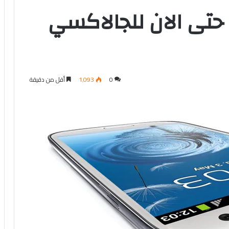
حتى الان للجالاكسي
0
1٬093
أقل من دقيقة