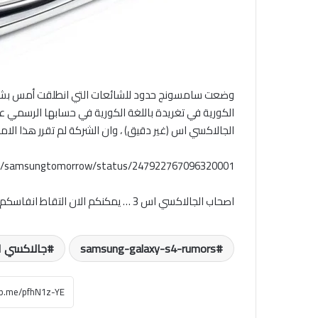
الكورية في تغريدة باللغة الكورية في حسابها الرسمي عل
الجالاكسي اس (غير دقيق) ، وان الشركة لم تقرر هذا الامر 
om/samsungtomorrow/status/247922767096320001
اصحاب الجالاكسي اس 3 … يمكنكم الان التقاط انفاسكم من جديد
samsung-galaxy-s4-rumors
جالاكسي ا