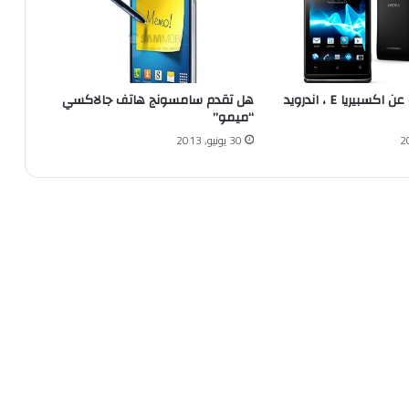
سوني تكشف عن اكسبيريا E ، اندرويد
هل تقدم سامسونج هاتف جالاكسي
“ميمو”
30 يونيو, 2013