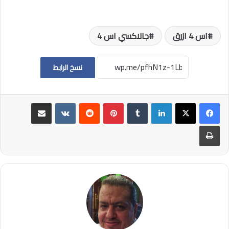
اس 4 ازرق
جالاكسي اس 4
نسخ الرابط
لينكدإن
بينتيريست
مشاركة عبر البريد
طباعة