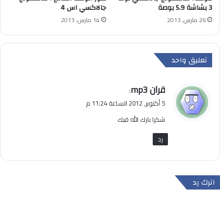
3 بشاشة 5.9 بوصة
جالاكسي اس 4
26 مارس, 2013
14 مارس, 2013
تعليق واحد
ي
قران mp3
:
ق
5 أكتوبر, 2012 الساعة 11:24 م
و
شكرا بارك الله فيك
ل
رد
اترك رد