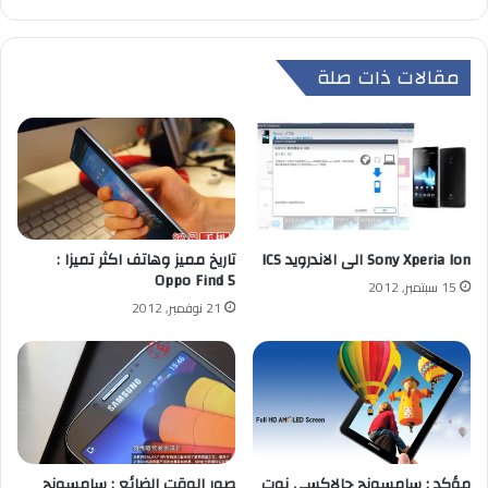
مقالات ذات صلة
Sony Xperia Ion الى الاندرويد ICS
تاريخ مميز وهاتف اكثر تميزا :
Oppo Find 5
15 سبتمبر, 2012
21 نوفمبر, 2012
مؤكد : سامسونج جالاكسي نوت
صور الوقت الضائع : سامسونج