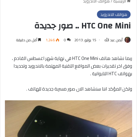
الرئيسية
/
هواتف الاندرويد
هواتف الاندرويد
HTC One Mini .. صور جديدة
أيمن عبد الله
15 يوليو, 2013
0
1٬246
أقل من دقيقة
ربما نشاهد هاتف HTC One Mini في نهاية شهر اغسطس القادم ،
وفق اخر تقديرات بعض المواقع التقنية المهتمة بالاندرويد وتحديدا
بهواتف HTC التايوانية .
ولكن المؤكد اننا سنشاهد الان صور مسربة جديدة للهاتف .