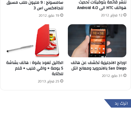
ننشر قائمة بتوقيتات تحديث
سامسونج : 9 مليون طلب مسبق
هواتف HTC الى Android 4.0
للجالاكسي اس 3
12 فبراير, 2012
19 مايو, 2012
اورانج الانجليزية تكشف عن هاتف
الكاتيل تعود بقوة : هاتف بشاشة
San Diego بالاندرويد ومعالج انتل
5 بوصة + واقي فليب + قلم
للكتابة
31 مايو, 2012
25 فبراير, 2013
اترك رد