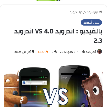
الرئيسية
/
ميديا أندرويد
ميديا أندرويد
بالفيديو : اندرويد 4.0 VS اندرويد
2.3
أيمن عبد الله
2 مايو, 2012
0
1٬327
أقل من دقيقة