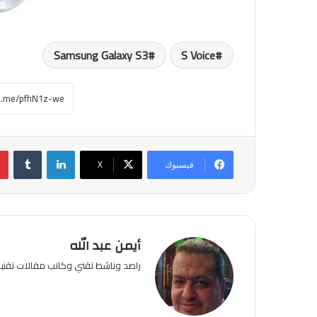
Samsung Galaxy S3
S Voice
لينكدإن
فيسبوك
‫X
أيمن عبد الله
راصد وناشط تقني وكاتب مقالات تقن