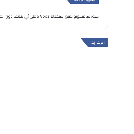
تنبيه:
سامسونج تمنع استخدام S Voice على أي هاتف دون الجالاكسي اس 3 | سوالف اندرويد
اترك رد