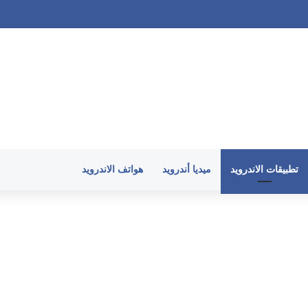
ندرويد وارتفاع حرارة الهاتف في 2026
تطبيقات الاندرويد
ميديا أندرويد
هواتف الاندرويد