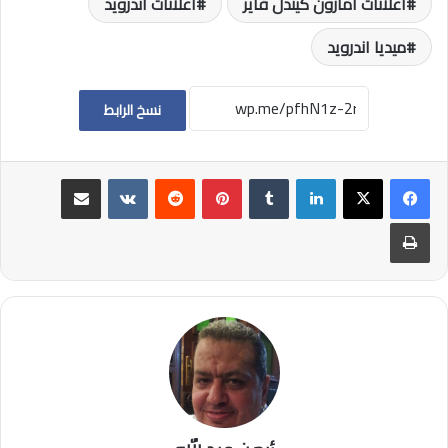
اعلانات امازون كيندل فاير
اعلانات اندرويد
ميديا اندرويد
نسخ الرابط
لينكدإن
بينتيريست
مشاركة عبر البريد
طباعة