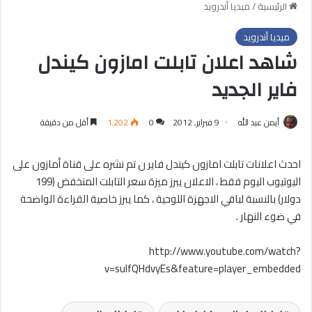
الرئيسية
/
ميديا أندرويد
ميديا أندرويد
شاهد اعلان تابلت امازون كيندل
فاير الجديد
أيمن عبد الله
9 فبراير, 2012
0
1٬202
أقل من دقيقة
احدث اعلانات تابلت امازون كيندل فاير ن تم نشره على قناة أمازون على
اليوتيوب اليوم فقط ، الاعلان يبرز ميزة سعر التابلت المنخفض (199
دولار) بالنسبة لباقي الاجهزة اللوحية ، كما يبرز خاصية القراءة الواضحة
في ضوء النهار .
http://www.youtube.com/watch?
v=sulfQHdvyEs&feature=player_embedded