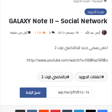
الرئيسية
/
ميديا أندرويد
ميديا أندرويد
GALAXY Note II – Social Network
أيمن عبد الله
18 ديسمبر, 2012
0
1٬135
أقل من دقيقة
اعلان رسمي جديد للجالاكسي نوت 2
http://www.youtube.com/watch?v=O68RazSR8Es
اعلانات اندرويد
جالاكسي نوت 2
نسخ الرابط
لينكدإن
بينتيريست
مشاركة عبر البريد