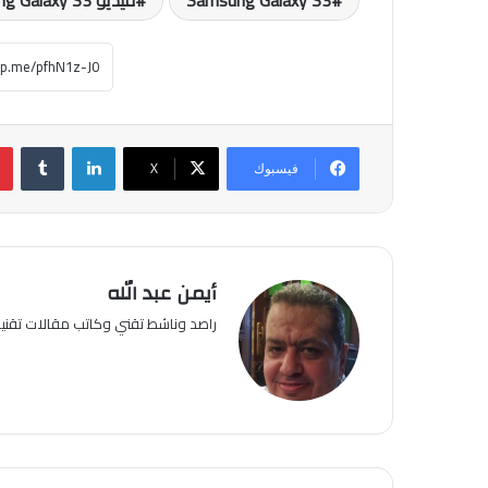
Samsung Galaxy S3
فيديو Samsung Galaxy S3
لينكدإن
فيسبوك
‫X
أيمن عبد الله
راصد وناشط تقني وكاتب مقالات تقن