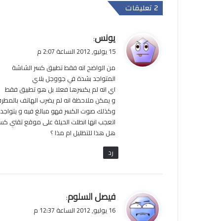
‫2 تعليقات
ي
يونس
:
ق
15 يوليو, 2012 الساعة 2:07 م
و
من الواضح انه فقط تطبيق كسر الشاشة
ل
المتواجد بشدة في جووجل بلاي
اي انه لم يكسرها فعلا بل هو تطبيق فقط
و يمكن ملاحظة انه لم يضرب الهاتف بالمطرقة ب
وكذلك صوت الكسر فهو مبالغ فيه و يتواجد ف
اتعجب انها انطلت الحيلة على موقع تقني كس
هل هذا للتظليل ام مذا ؟
رد
ي
فيصل السلوم
:
ق
16 يوليو, 2012 الساعة 12:37 م
و