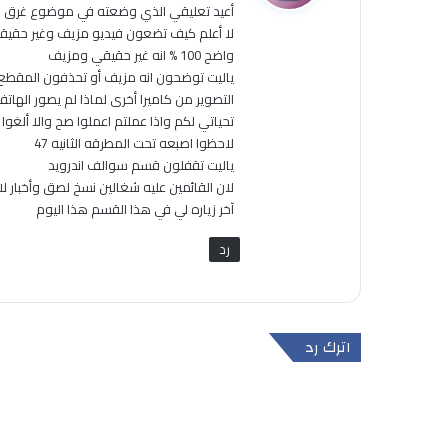
أعيد تعليقي الذي وضعته في موضوع غرق ج
ل
لا أعلم كيف تضعون فيديو مزيف وغير حقيق
واضح 100 % انه غير حقيقي ومزيف
ياليت توضحون انه مزيف أو تحذفون المقطع
التصوير من كاميرا أخرى لماذا لم يصور الهاتف
تحياتي لكم واذا عملتم اعملوا صح والا ألغوا 
لاحظوا اصبعه تحت المطرقه الثانيه 47
ياليت تقفلون قسم سوالف اندرويد
لان القائمين عليه شغالين نسخ لصق وأخبار ل
آخر زياره لي في هذا القسم هذا اليوم
رد
اترك رد