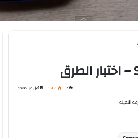
ق
2
1٬284
أقل من دقيقة