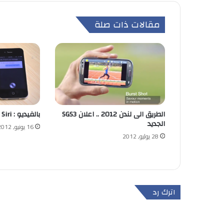
مقالات ذات صلة
الطريق الى لندن 2012 .. اعلان SGS3
بالفيديو : S Voice vs Siri
الجديد
16 يونيو, 2012
28 يوليو, 2012
اترك رد