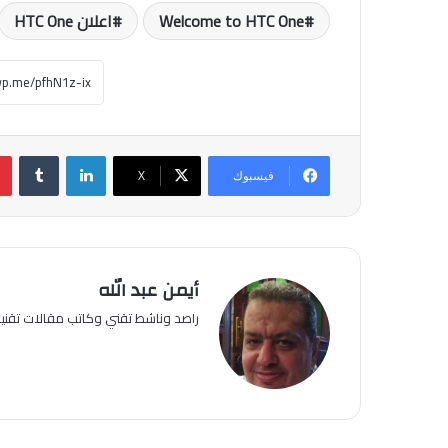
Welcome to HTC One
اعلان HTC One
لينكدإن
فيسبوك
‫X
أيمن عبد الله
راصد وناشط تقني وكاتب مقالات تقن