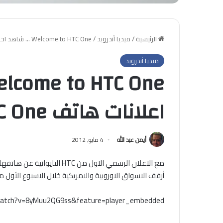
الرئيسية
/
ميديا أندرويد
/
Welcome to HTC One … شاهد احدث اعلانات هاتف HTC One
ميديا أندرويد
اعلانات هاتف HTC One
أيمن عبد الله
4 مايو, 2012
أرفف الاسواق الاوروبية والامريكية خلال الاسبوع الأول م
watch?v=8yMuu2QG9ss&feature=player_embedded